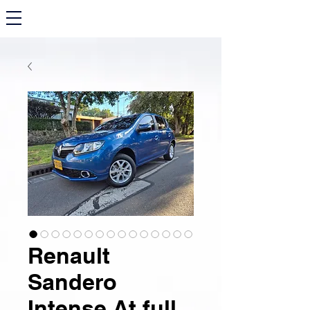
Renault
Sandero
Intense At full