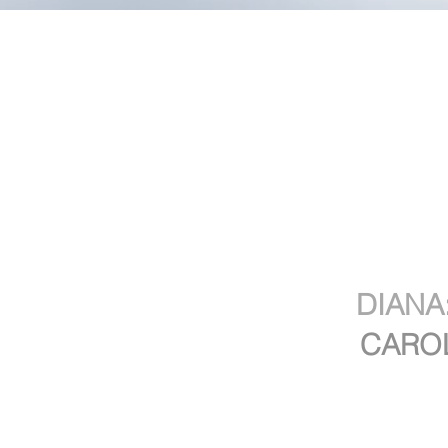
Reci
de uno de 
DIANA
CARO