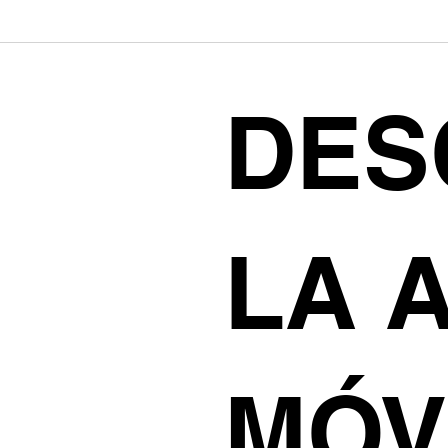
DES
LA 
MÓV