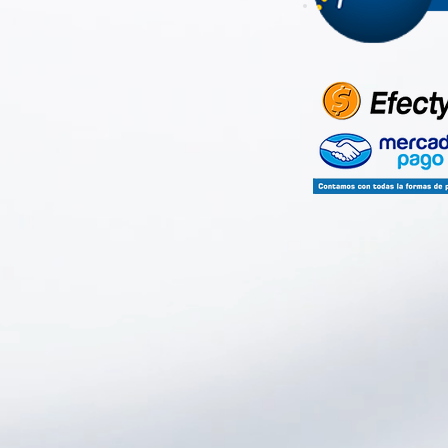
 USADOS GARANTIZADOS"
m o v i l e s. c o m