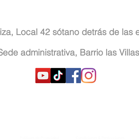
Cra. 70d # 127 - 48, Bogotá, D.C
iza, Local 42 sótano detrás de las
Cll. 127d # 57b - 57, Bogotá, D.C
Sede administrativa, Barrio las Villas
Políticas de Privacidad
Condiciones & Restricciones