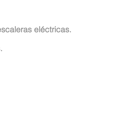
 escaleras
eléctricas
.
.