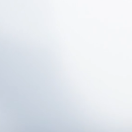
" LA MEJOR OPCION EN
w w w. s o t i l e z a a u t o 