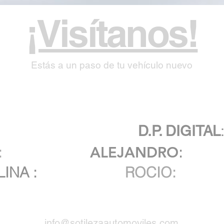
¡Visítanos!
Estás a un paso de tu vehículo nuevo
be atención personalizada por 
nuestros asesores:
D.P. DIGITAL
:
3116650937
ALEJANDRO
:
3202
LINA
:
3105633327
ROCIO:
31763
info@sotilezaautomoviles.com